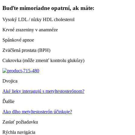
Buďte mimoriadne opatrní, ak máte:
Vysoký LDL / nízky HDL cholesterol
Krvné zrazeniny v anamnéze
Spánkové apnoe
Zväčšená prostata (BPH)
Cukrovka (môže zmeniť kontrolu glukózy)
Dvojica
Aké lieky interagujú s metyltestosterónom?
Ďalšie
Ako dlho metyltestosterón účinkuje?
Zaslať požiadavku
Rýchla navigácia