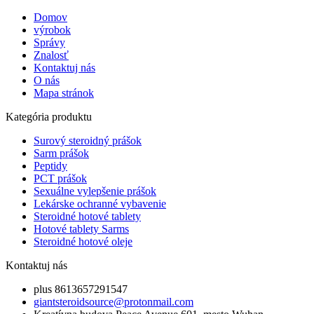
Domov
výrobok
Správy
Znalosť
Kontaktuj nás
O nás
Mapa stránok
Kategória produktu
Surový steroidný prášok
Sarm prášok
Peptidy
PCT prášok
Sexuálne vylepšenie prášok
Lekárske ochranné vybavenie
Steroidné hotové tablety
Hotové tablety Sarms
Steroidné hotové oleje
Kontaktuj nás
plus 8613657291547
giantsteroidsource@protonmail.com