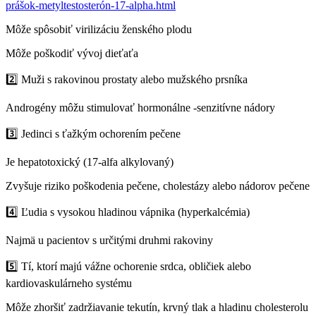
prášok-metyltestosterón-17-alpha.html
Môže spôsobiť virilizáciu ženského plodu
Môže poškodiť vývoj dieťaťa
2️⃣ Muži s rakovinou prostaty alebo mužského prsníka
Androgény môžu stimulovať hormonálne -senzitívne nádory
3️⃣ Jedinci s ťažkým ochorením pečene
Je hepatotoxický (17-alfa alkylovaný)
Zvyšuje riziko poškodenia pečene, cholestázy alebo nádorov pečene
4️⃣ Ľudia s vysokou hladinou vápnika (hyperkalcémia)
Najmä u pacientov s určitými druhmi rakoviny
5️⃣ Tí, ktorí majú vážne ochorenie srdca, obličiek alebo
kardiovaskulárneho systému
Môže zhoršiť zadržiavanie tekutín, krvný tlak a hladinu cholesterolu