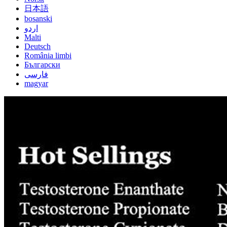
日本語
bosanski
اردو
Malti
Deutsch
România limbi
Български
فارسی
magyar