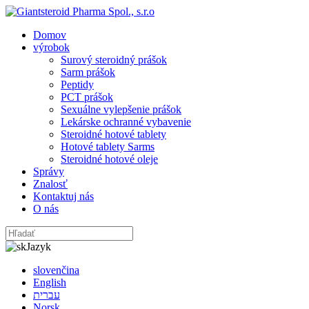
Domov
výrobok
Surový steroidný prášok
Sarm prášok
Peptidy
PCT prášok
Sexuálne vylepšenie prášok
Lekárske ochranné vybavenie
Steroidné hotové tablety
Hotové tablety Sarms
Steroidné hotové oleje
Správy
Znalosť
Kontaktuj nás
O nás
Jazyk
slovenčina
English
עברית
Norsk