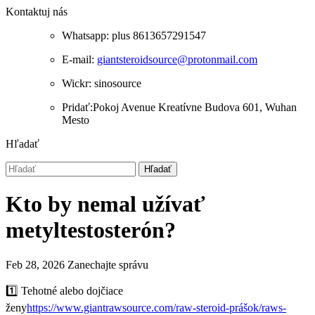
Kontaktuj nás
Whatsapp: plus 8613657291547
E-mail:
giantsteroidsource@protonmail.com
Wickr: sinosource
Pridať:Pokoj Avenue Kreatívne Budova 601, Wuhan
Mesto
Hľadať
Hľadať
Kto by nemal užívať
metyltestosterón?
Feb 28, 2026
Zanechajte správu
1️⃣ Tehotné alebo dojčiace
ženy
https://www.giantrawsource.com/raw-steroid-prášok/raws-