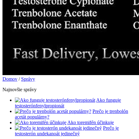
Domov
/
Správy
Najnovšie správy
Ako funguje
testosterónfenylpropionát
Prečo je trenbolón
acetát populárny?
Ako toremifén účinkuje
Prečo je
testosterón undekanoát jedinečný